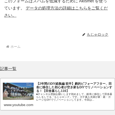
このフォームはスパムを低減するために Akismet を使っ
ています。
データの処理方法の詳細はこちらをご覧くだ
さい。
もじゃロック
ホーム
記事一覧
【2年間のDIY総集編 前半】劇的ビフォーアフター、田
舎に移住した初心者が空き家をDIYでリノベーションす
る！【田舎暮らし116】
■チャンネル登録お願いします初めまして、岐阜に移住して田舎暮
らしをしてる「もじゃロック」です。ガチ素人夫婦が家・庭・ガ
レージをDIYでリノベーションしてます。今回は...
www.youtube.com