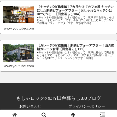
【キッチンDIY総集編】7カ月かけてカフェ風 キッチン
にした劇的ビフォーアフター！おしゃれなキッチンは
DIYで作る！【田舎暮らし104】
■チャンネル登録お願いします初めまして、岐阜で田舎暮らしをは
じめた「もじゃロック」です。今回は7カ月にわたるキッチンDIY
の総集編ビフォーアフターです。空き家に残さ...
www.youtube.com
【ガレージDIY総集編】劇的ビフォーアフター！山の廃
墟ガレージ倉庫【田舎暮らし111】
■チャンネル登録お願いします初めまして、岐阜に移住して田舎暮
らしをしてる「もじゃロック」です。ガチ素人夫婦が家・庭・ガ
レージをDIYでリノベーションしてます。今回は...
www.youtube.com
もじゃロックのDIY田舎暮らし3.0ブログ
お問い合わせ
プライバシーポリシー
© 2020-2026 もじゃロックのDIY田舎暮らし3.0ブログ.