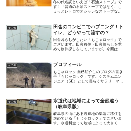
冬の代名詞といえば「石油ストーブ」で
す！「普通の石油ストーブではなく、ち
ょっとレトロでオシャレなストーブない
かな？」とリサーチしたところ、コロナ
の石油ストーブ「SL-5122」を発見！実際
どうなのか使ってみた感想をレビューし
田舎のコンビニでハプニング！ト
その他
てみます！レトロ...
イレ、どうやって流すの？
田舎暮らしがしたい「もじゃロック」で
ございます。田舎移住・田舎暮らしを求
めて物件探しをしていますが、今回は田
舎のコンビニで起こったハプニングにつ
いてです。田舎のコンビニ空き家探しは
難航してます相変わらず、空き家バンク
プロフィール
その他
で物件を見つけては見に行...
もじゃロック 自己紹介このブログの書き
手「もじゃロック」です。システムエン
ジニア（SE）として長らくサラリーマン
をして、40才を機に2019年 フリーランス
になりました。今はシステム開発した
り、ブログ書いたり、YouTubeやったり
してます...
水道代は地域によって全然違う
その他
（岐阜県版）
岐阜県の山にある過疎地の集落に移住を
進めている「もじゃロック」でございま
す。水道料金って地域によって大きく異
なりますが、今回は僕が移住する岐阜県