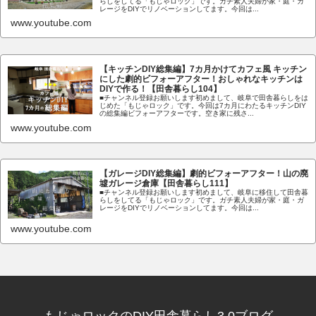
らしをしてる「もじゃロック」です。ガチ素人夫婦が家・庭・ガ
レージをDIYでリノベーションしてます。今回は...
www.youtube.com
【キッチンDIY総集編】7カ月かけてカフェ風 キッチン
にした劇的ビフォーアフター！おしゃれなキッチンは
DIYで作る！【田舎暮らし104】
■チャンネル登録お願いします初めまして、岐阜で田舎暮らしをは
じめた「もじゃロック」です。今回は7カ月にわたるキッチンDIY
の総集編ビフォーアフターです。空き家に残さ...
www.youtube.com
【ガレージDIY総集編】劇的ビフォーアフター！山の廃
墟ガレージ倉庫【田舎暮らし111】
■チャンネル登録お願いします初めまして、岐阜に移住して田舎暮
らしをしてる「もじゃロック」です。ガチ素人夫婦が家・庭・ガ
レージをDIYでリノベーションしてます。今回は...
www.youtube.com