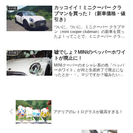
の水道料金を地域別に比較してみます！
岐阜県の水道料金水道料金は地域によっ
カッコイイ！ミニクーパー クラ
その他
て全然違う水道料金って普...
ブマンを買った！（新車価格・値
引き）
ついに、ついに、ミニクーパー クラブマ
ン（mini cooper clubman）の新車を買っ
たよ！ってことで、ミニクーパー クラブ
マンの外観、価格・値引き額、 観音開き
はどうなのか？ペッパー ホワイトの色は
どうなの？実用性はどうなの？カッ...
嘘でしょ？MINIのペッパーホワイ
その他
トが廃止に！
MINIクーパーのオシャレ系の色「ペッパ
ーホワイト」が何と生産終了で廃止にな
ったとか・・。マジですか？嘘みたいな
話しですが、どうやら本当でした。ミニ
のペッパーホワイトが廃止になります！
岐阜の田舎へ家族で移住して、家や庭を
DIYしている「もじ...
アデリアのレトログラスが最高すぎる！