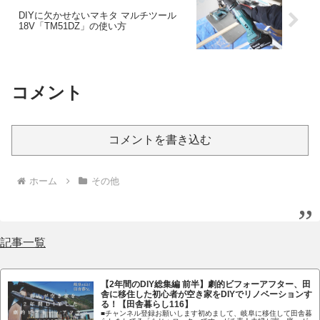
DIYに欠かせないマキタ マルチツール
18V「TM51DZ」の使い方
コメント
コメントを書き込む
ホーム
その他
記事一覧
【2年間のDIY総集編 前半】劇的ビフォーアフター、田
舎に移住した初心者が空き家をDIYでリノベーションす
る！【田舎暮らし116】
■チャンネル登録お願いします初めまして、岐阜に移住して田舎暮