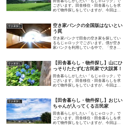
田舎暮らしがしたい「もじゃロック」で
ございます。田舎移住・田舎暮らしを求
めて物件探しをしていますが、今回は前
回の続きで山に囲まれた過疎地の古民家
を内覧してきたお話しです。今回は完結
編です。 前回：【田舎暮らし】過疎地の
空き家バンクの全国版はないとい
空き家探し
古民家を見に行った。1...
う罠
空き家バンクで田舎の空き家を探してい
るもじゃロックでございます。僕が空き
家バンクを利用している中で、「空き家
バンクの全国版のサイトってないのか
な？」と疑問に思ったのですが、全国版
の空き家バンクがあったら便利ですよ
【田舎暮らし・物件探し】山にひ
空き家探し
ね。今回は、空き家バンクのシ...
っそりたたずむ古民家で大誤算！
田舎暮らしがしたい「もじゃロック」で
ございます。田舎移住・田舎暮らしを求
めて物件探しをしていますが、今回は山
にひっそりたたずむ家についてですが、
これが大誤算！というお話しです。田舎
の山にひっそりたたずむ古民家▼▼▼▼
【田舎暮らし・物件探し】おじい
空き家探し
物件の情報▼▼▼▼ 延べ...
ちゃんが入ってくる古民家
田舎暮らしがしたい「もじゃロック」で
ございます。田舎移住・田舎暮らしを求
めて物件探しをしていますが、今回は
「おじいちゃんが入ってくる古民家」と