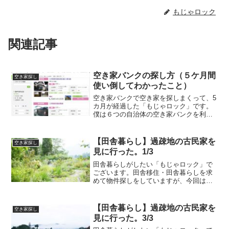
もじゃロック
関連記事
空き家バンクの探し方（５ケ月間
空き家探し
使い倒してわかったこと）
空き家バンクで空き家を探しまくって、5
カ月が経過した「もじゃロック」です。
僕は６つの自治体の空き家バンクを利用
して空き家を探しはじめて5カ月が経過し
ました。当初は戸惑いながら空き家バン
クを利用していましたが、最近は空き家
【田舎暮らし】過疎地の古民家を
空き家探し
バンクの付き合い方も...
見に行った。1/3
田舎暮らしがしたい「もじゃロック」で
ございます。田舎移住・田舎暮らしを求
めて物件探しをしていますが、今回は山
に囲まれた過疎地にある古民家を内覧し
てきたお話しです。今回は長くなるの
で、3回に分けてブログを書きます。3回
【田舎暮らし】過疎地の古民家を
空き家探し
のうちの1回目です。 続...
見に行った。3/3