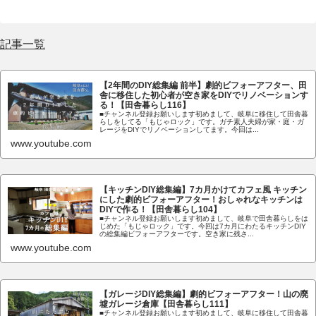
記事一覧
【2年間のDIY総集編 前半】劇的ビフォーアフター、田
舎に移住した初心者が空き家をDIYでリノベーションす
る！【田舎暮らし116】
■チャンネル登録お願いします初めまして、岐阜に移住して田舎暮
らしをしてる「もじゃロック」です。ガチ素人夫婦が家・庭・ガ
レージをDIYでリノベーションしてます。今回は...
www.youtube.com
【キッチンDIY総集編】7カ月かけてカフェ風 キッチン
にした劇的ビフォーアフター！おしゃれなキッチンは
DIYで作る！【田舎暮らし104】
■チャンネル登録お願いします初めまして、岐阜で田舎暮らしをは
じめた「もじゃロック」です。今回は7カ月にわたるキッチンDIY
の総集編ビフォーアフターです。空き家に残さ...
www.youtube.com
【ガレージDIY総集編】劇的ビフォーアフター！山の廃
墟ガレージ倉庫【田舎暮らし111】
■チャンネル登録お願いします初めまして、岐阜に移住して田舎暮