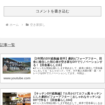
コメントを書き込む
ホーム
空き家探し
記事一覧
【2年間のDIY総集編 前半】劇的ビフォーアフター、田
舎に移住した初心者が空き家をDIYでリノベーションす
る！【田舎暮らし116】
■チャンネル登録お願いします初めまして、岐阜に移住して田舎暮
らしをしてる「もじゃロック」です。ガチ素人夫婦が家・庭・ガ
レージをDIYでリノベーションしてます。今回は...
www.youtube.com
【キッチンDIY総集編】7カ月かけてカフェ風 キッチン
にした劇的ビフォーアフター！おしゃれなキッチンは
DIYで作る！【田舎暮らし104】
■チャンネル登録お願いします初めまして、岐阜で田舎暮らしをは