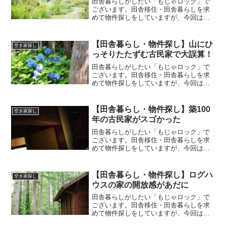
田舎暮らしがしたい「もじゃロック」で
ございます。田舎移住・田舎暮らしを求
めて物件探しをしていますが、今回は山
に囲まれた過疎地にある古民家を内覧し
てきたお話しです。今回は長くなるの
で、3回に分けてブログを書きます。3回
【田舎暮らし・物件探し】山にひ
空き家探し
のうちの1回目です。 続...
っそりたたずむ古民家で大誤算！
田舎暮らしがしたい「もじゃロック」で
ございます。田舎移住・田舎暮らしを求
めて物件探しをしていますが、今回は山
にひっそりたたずむ家についてですが、
これが大誤算！というお話しです。田舎
の山にひっそりたたずむ古民家▼▼▼▼
【田舎暮らし・物件探し】築100
空き家探し
物件の情報▼▼▼▼ 延べ...
年の古民家がスゴかった
田舎暮らしがしたい「もじゃロック」で
ございます。田舎移住・田舎暮らしを求
めて物件探しをしていますが、今回は山
にある築100年の古民家を内覧してきたお
話しです。田舎の築100年の古民家
▼▼▼▼物件の情報▼▼▼▼ 延べ床面
【田舎暮らし・物件探し】ログハ
空き家探し
積・・・200㎡ ※他...
ウスの家の開放感があだに
田舎暮らしがしたい「もじゃロック」で
ございます。田舎移住・田舎暮らしを求
めて物件探しをしていますが、今回はロ
グハウスの家を内覧してきたお話しで