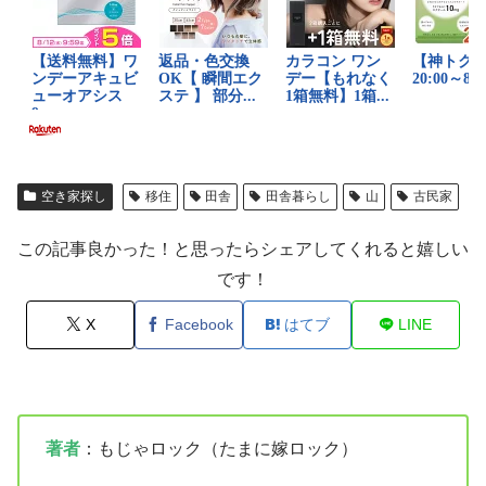
空き家探し
移住
田舎
田舎暮らし
山
古民家
この記事良かった！と思ったらシェアしてくれると嬉しい
です！
X
Facebook
はてブ
LINE
著者
：もじゃロック（たまに嫁ロック）