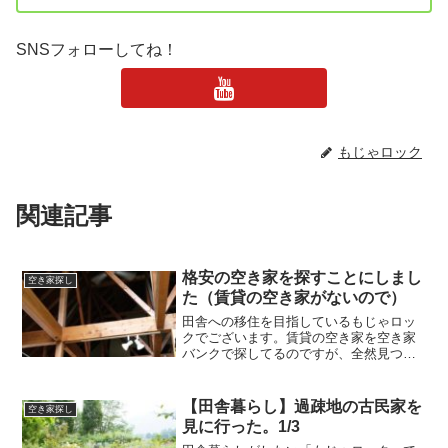
SNSフォローしてね！
もじゃロック
関連記事
格安の空き家を探すことにしまし
空き家探し
た（賃貸の空き家がないので）
田舎への移住を目指しているもじゃロッ
クでございます。賃貸の空き家を空き家
バンクで探してるのですが、全然見つか
らないので格安の空き家を探すことにし
ましたって話しです。格安の空き家・賃
貸の空き家賃貸の空き家ってほとんどな
【田舎暮らし】過疎地の古民家を
空き家探し
い空き家バンクで田舎の空...
見に行った。1/3