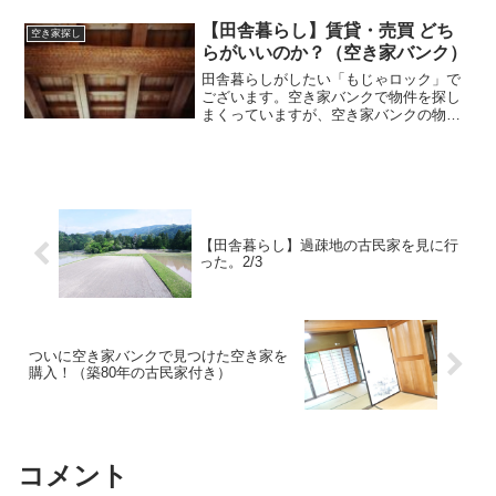
す。田舎の山にあるログハウス▼▼▼▼
物件の情報▼▼▼▼ 延べ床面積・・・
【田舎暮らし】賃貸・売買 どち
空き家探し
150㎡ 敷地面積・・・3...
らがいいのか？（空き家バンク）
田舎暮らしがしたい「もじゃロック」で
ございます。空き家バンクで物件を探し
まくっていますが、空き家バンクの物件
は２種類（賃貸・売買）あります。どっ
ちがいいのかな？ということで、今日は
「賃貸・売買、どちらがいいのか？整理
してみます。田舎暮らしに...
【田舎暮らし】過疎地の古民家を見に行
った。2/3
ついに空き家バンクで見つけた空き家を
購入！（築80年の古民家付き）
コメント