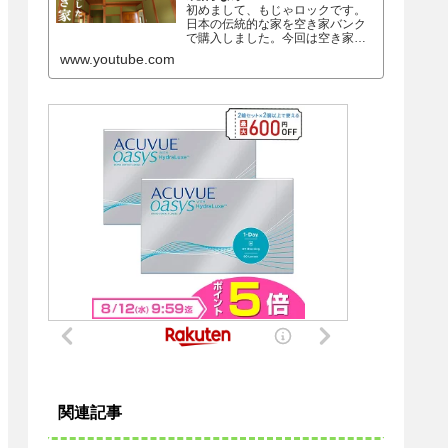
初めまして、もじゃロックです。
日本の伝統的な家を空き家バンク
で購入しました。今回は空き家の
ルームツアーです。古民家・ガレ
www.youtube.com
ージつきです。購入金額も公開し
てます。場所は岐阜県の山奥の過
疎地です。コメントで感想もらえ
ると嬉しいです！■チャンネル登...
関連記事