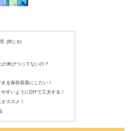
次
以上の米びつってないの？
できる保存容器にしたい！
やすいようにDIYで工夫する！
はオススメ！
品