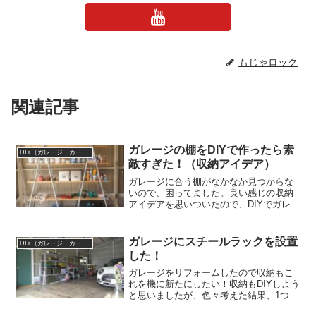
もじゃロック
関連記事
ガレージの棚をDIYで作ったら素
DIY（ガレージ・カーポート）
敵すぎた！（収納アイデア）
ガレージに合う棚がなかなか見つからな
いので、困ってました。良い感じの収納
アイデアを思いついたので、DIYでガレー
ジの棚を作ってみます！ガレージの棚を
DIYで作るもじゃロック岐阜の田舎へ家族
で移住して、家・庭・ガレージをDIYして
ガレージにスチールラックを設置
DIY（ガレージ・カーポート）
いる「もじゃ...
した！
ガレージをリフォームしたので収納もこ
れを機に新たにしたい！収納もDIYしよう
と思いましたが、色々考えた結果、1つ目
の収納はガレージらしくスチールラック