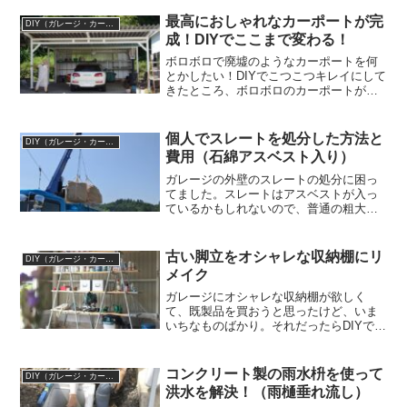
にしてみようと思います。さあ、ガレー
ジにスチールラックを設置してみよう！
最高におしゃれなカーポートが完
DIY（ガレージ・カーポート）
（庭DIY）整地し...
成！DIYでここまで変わる！
ボロボロで廃墟のようなカーポートを何
とかしたい！DIYでこつこつキレイにして
きたところ、ボロボロのカーポートがお
しゃれで使い勝手のいいカーポートに生
まれ変わりました！DIYでおしゃれなカー
ポートを作るもじゃロック岐阜の田舎へ
個人でスレートを処分した方法と
DIY（ガレージ・カーポート）
家族で移住して、...
費用（石綿アスベスト入り）
ガレージの外壁のスレートの処分に困っ
てました。スレートはアスベストが入っ
ているかもしれないので、普通の粗大ゴ
ミでは処分できないらしい。今回、スレ
ートを処分した方法と費用を公開しま
す！スレートを処分した方法と費用もじ
古い脚立をオシャレな収納棚にリ
DIY（ガレージ・カーポート）
ゃロック岐阜の田舎へ家族で...
メイク
ガレージにオシャレな収納棚が欲しく
て、既製品を買おうと思ったけど、いま
いちなものばかり。それだったらDIYで自
分で作ってみよう！ということで、古い
脚立をDIYでリメイクしておしゃれ収納棚
を作ってみます！古い脚立を収納棚にリ
コンクリート製の雨水枡を使って
DIY（ガレージ・カーポート）
メイクする岐阜の田...
洪水を解決！（雨樋垂れ流し）