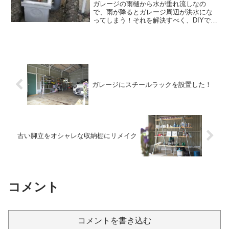
ガレージの雨樋から水が垂れ流しなの
で、雨が降るとガレージ周辺が洪水にな
ってしまう！それを解決すべく、DIYでコ
ンクリート製の雨水枡（浸透枡）を使っ
て雨樋の垂れ流しをやめて、雨水を地中
に浸透するようにしてみます！コンクリ
ート製の雨水枡で洪水対...
ガレージにスチールラックを設置した！
古い脚立をオシャレな収納棚にリメイク
コメント
コメントを書き込む