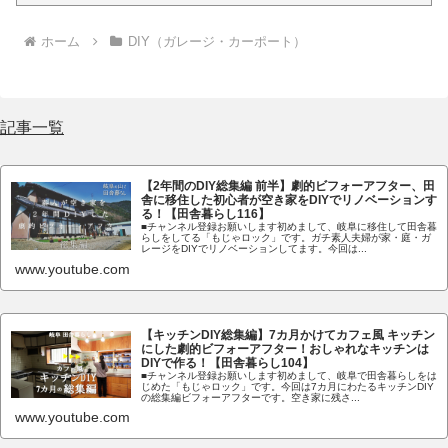
ホーム
DIY（ガレージ・カーポート）
記事一覧
【2年間のDIY総集編 前半】劇的ビフォーアフター、田
舎に移住した初心者が空き家をDIYでリノベーションす
る！【田舎暮らし116】
■チャンネル登録お願いします初めまして、岐阜に移住して田舎暮
らしをしてる「もじゃロック」です。ガチ素人夫婦が家・庭・ガ
レージをDIYでリノベーションしてます。今回は...
www.youtube.com
【キッチンDIY総集編】7カ月かけてカフェ風 キッチン
にした劇的ビフォーアフター！おしゃれなキッチンは
DIYで作る！【田舎暮らし104】
■チャンネル登録お願いします初めまして、岐阜で田舎暮らしをは
じめた「もじゃロック」です。今回は7カ月にわたるキッチンDIY
の総集編ビフォーアフターです。空き家に残さ...
www.youtube.com